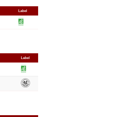
Label
Label