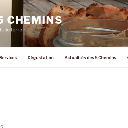
5 CHEMINS
ts du terroir
Services
Dégustation
Actualités des 5 Chemins
cs