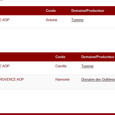
Cuvée
Domaine/Producteur
E AOP
Antoine
Turenne
Cuvée
Domaine/Producteur
E AOP
Camille
Turenne
PROVENCE AOP
Harmonie
Domaine des Oullières