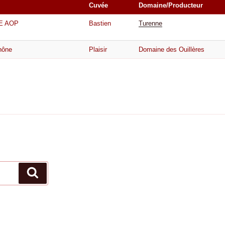
Cuvée
Domaine/Producteur
E AOP
Bastien
Turenne
hône
Plaisir
Domaine des Ouillères
Recherche