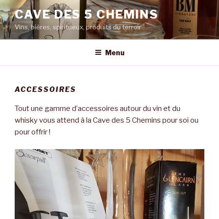
Aller
CAVE DES 5 CHEMINS
au
Vins, bières, spiritueux, produits du terroir
contenu
principal
Menu
ACCESSOIRES
Tout une gamme d’accessoires autour du vin et du
whisky vous attend à la Cave des 5 Chemins pour soi ou
pour offrir !